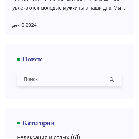
увлекаются молодые мужчины в наши дни. Мы
поговорим об электронных видах спорта,
фитнесе, технологических новинках и
дек, 8 2024
многообразии новых культурных увлечений.
Узнайте, как различные хобби и развлечения
могут обогатить жизнь и помочь в
Поиск
самореализации.
Категории
Релаксация и отдых
(61)