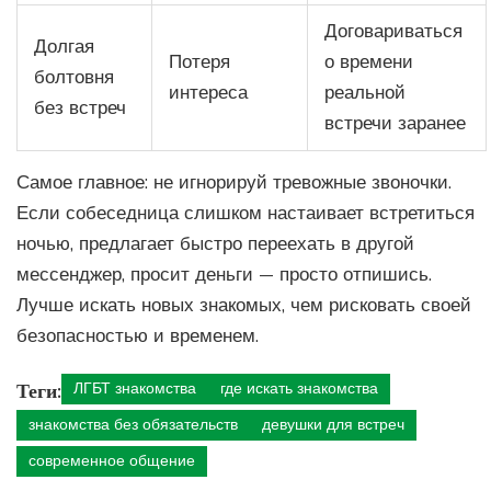
Договариваться
Долгая
Потеря
о времени
болтовня
интереса
реальной
без встреч
встречи заранее
Самое главное: не игнорируй тревожные звоночки.
Если собеседница слишком настаивает встретиться
ночью, предлагает быстро переехать в другой
мессенджер, просит деньги — просто отпишись.
Лучше искать новых знакомых, чем рисковать своей
безопасностью и временем.
Теги:
ЛГБТ знакомства
где искать знакомства
знакомства без обязательств
девушки для встреч
современное общение