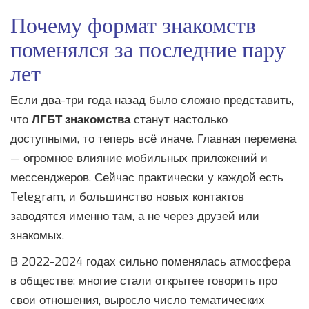
Почему формат знакомств
поменялся за последние пару
лет
Если два-три года назад было сложно представить,
что
ЛГБТ знакомства
станут настолько
доступными, то теперь всё иначе. Главная перемена
— огромное влияние мобильных приложений и
мессенджеров. Сейчас практически у каждой есть
Telegram, и большинство новых контактов
заводятся именно там, а не через друзей или
знакомых.
В 2022-2024 годах сильно поменялась атмосфера
в обществе: многие стали открытее говорить про
свои отношения, выросло число тематических