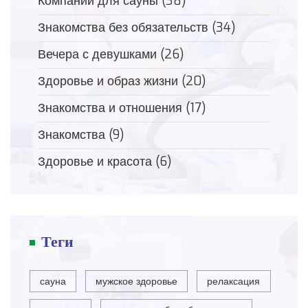
Компании для сауны
(38)
Знакомства без обязательств
(34)
Вечера с девушками
(26)
Здоровье и образ жизни
(20)
Знакомства и отношения
(17)
Знакомства
(9)
Здоровье и красота
(6)
Теги
сауна
мужское здоровье
релаксация