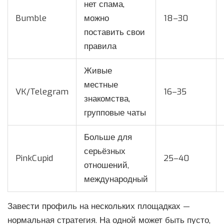
нет спама,
Bumble
можно
18–30
поставить свои
правила
Живые
местные
VK/Telegram
16–35
знакомства,
групповые чаты
Больше для
серьёзных
PinkCupid
25–40
отношений,
международный
Завести профиль на нескольких площадках —
нормальная стратегия. На одной может быть пусто,