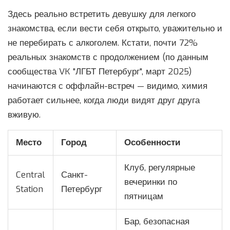
Здесь реально встретить девушку для легкого
знакомства, если вести себя открыто, уважительно и
не перебирать с алкоголем. Кстати, почти 72%
реальных знакомств с продолжением (по данным
сообщества VK "ЛГБТ Петербург", март 2025)
начинаются с оффлайн-встреч — видимо, химия
работает сильнее, когда люди видят друг друга
вживую.
Место
Город
Особенности
Клуб, регулярные
Central
Санкт-
вечеринки по
Station
Петербург
пятницам
Бар, безопасная