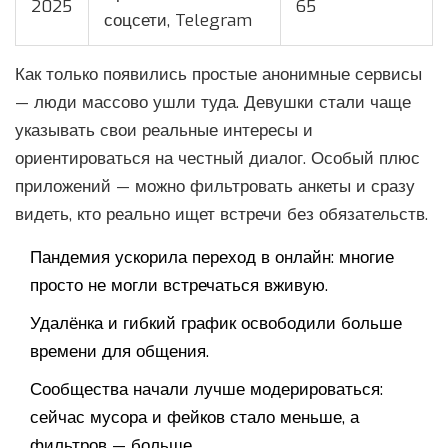
2025
65
соцсети, Telegram
Как только появились простые анонимные сервисы
— люди массово ушли туда. Девушки стали чаще
указывать свои реальные интересы и
ориентироваться на честный диалог. Особый плюс
приложений — можно фильтровать анкеты и сразу
видеть, кто реально ищет встречи без обязательств.
Пандемия ускорила переход в онлайн: многие
просто не могли встречаться вживую.
Удалёнка и гибкий график освободили больше
времени для общения.
Сообщества начали лучше модерироваться:
сейчас мусора и фейков стало меньше, а
фильтров — больше.