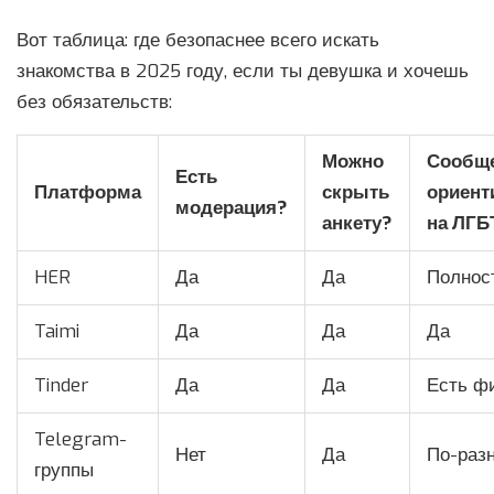
Вот таблица: где безопаснее всего искать
знакомства в 2025 году, если ты девушка и хочешь
без обязательств:
Можно
Сообщ
Есть
Платформа
скрыть
ориент
модерация?
анкету?
на ЛГБ
HER
Да
Да
Полнос
Taimi
Да
Да
Да
Tinder
Да
Да
Есть ф
Telegram-
Нет
Да
По-раз
группы