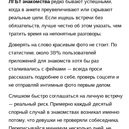
ЛГБТ знакомства
редко бывают успешными,
когда в анкете преувеличивают или скрывают
реальные цели. Если ищешь встречи без
обязательств, лучше честно об этом указать, чем
тратить время на непонятные разговоры.
Доверять на слово красивым фото не стоит. По
статистике, около 38% пользователей
приложений для знакомств хотя бы раз
сталкивались с фейками — всегда проси
рассказать подробнее о себе, проверь соцсети и
не отправляй интимные фото первым делом.
Слишком быстро соглашаться на личную встречу
— реальный риск. Примерно каждый десятый
спорный случай в знакомствах возникал именно
потому, что девушки не проверяли собеседника.
Переписывайся минимум несколько дней, не