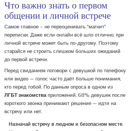
Что важно знать о первом
общении и личной встрече
Самое главное – не переоценивать “магнит”
переписки. Даже если онлайн всё шло отлично, при
личной встрече может быть по-другому. Поэтому
старайся не строить слишком больших ожиданий
до первой встречи.
Перед свиданием поговори с девушкой по телефону
или видео — голос часто даёт больше понимания,
кто перед тобой. По данным опроса в одном из
ЛГБТ знакомства
приложений, 68% девушек после
короткого звонка принимают решение — идти на
встречу или нет.
Назначай встречу в людном и безопасном месте.