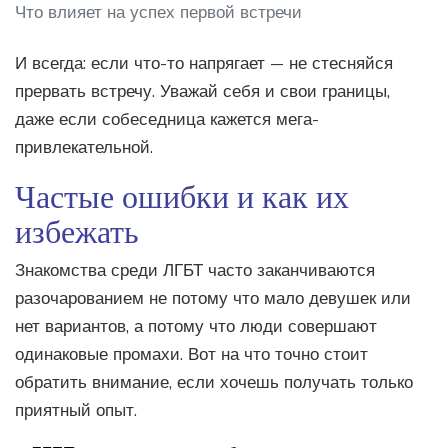
Что влияет на успех первой встречи
И всегда: если что-то напрягает — не стесняйся
прервать встречу. Уважай себя и свои границы,
даже если собеседница кажется мега-
привлекательной.
Частые ошибки и как их
избежать
Знакомства среди ЛГБТ часто заканчиваются
разочарованием не потому что мало девушек или
нет вариантов, а потому что люди совершают
одинаковые промахи. Вот на что точно стоит
обратить внимание, если хочешь получать только
приятный опыт.