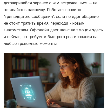
договаривайся заранее с кем встречаешься — не
оставайся в одиночку. Работает правило
"тринадцатого сообщения": если не идет общение —
не стоит тратить время, переходи к новым
знакомствам. Оффлайн дает шанс на эмоции здесь
и сейчас, но требует и быстрого реагирования на
любые тревожные моменты.