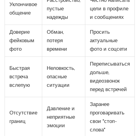
Расстройство,
Честно написать
Уклончивое
пустые
цели в профиле
общение
надежды
и сообщениях
Доверие
Обман,
Просить
фейковым
потеря
актуальные
фото
времени
фото и соцсети
Переписываться
Быстрая
Неловкость,
дольше,
встреча
опасные
видеозвонок
вслепую
ситуации
перед встречей
Заранее
Давление и
Отсутствие
проговаривать
неприятные
границ
свои "стоп-
эмоции
слова"