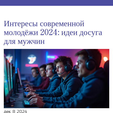
Интересы современной
молодёжи 2024: идеи досуга
для мужчин
дек, 8 2024