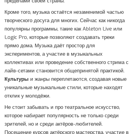
пределами своей страны.
Кроме того, музыка остаётся незаменимой частью
творческого досуга для многих. Сейчас как никогда
популярны программы, такие как Ableton Live или
Logic Pro, которые позволяют создавать треки
прямо дома. Музыка даёт простор для
экспериментов, а участие в музыкальных
коллективах или проведение собственного стрима с
лайв-сетами становится общепринятой практикой.
Культуры
и жанры переплетаются, создавая новые
уникальные музыкальные стили, которые находят
отклик у молодёжи.
Не стоит забывать и про театральное искусство,
которое набирает популярность не только среди
зрителей, но и среди актёров-любителей.
Посещение курсов актёрского мастерства, участие в