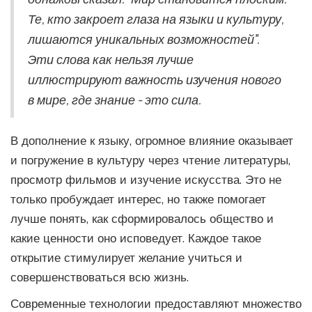
Те, кто закроет глаза на языки и культуру,
лишаются уникальных возможностей".
Эти слова как нельзя лучше
иллюстрируют важность изучения нового
в мире, где знание - это сила.
В дополнение к языку, огромное влияние оказывает
и погружение в культуру через чтение литературы,
просмотр фильмов и изучение искусства. Это не
только пробуждает интерес, но также помогает
лучше понять, как сформировалось общество и
какие ценности оно исповедует. Каждое такое
открытие стимулирует желание учиться и
совершенствоваться всю жизнь.
Современные технологии предоставляют множество