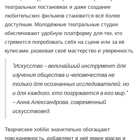
театральных постановках и даже создание
любительских фильмов становится всё более
доступным. Молодёжные театральные студии
обеспечивают удобную платформу для тех, кто
стремится попробовать себя на сцене или за её
кулисами, развивая своё мастерство и уверенность.
"Искусство – величайший инструмент для
изучения общества и человечества не
только для осознанных исследователей, но
и для каждого, кто погружается в его мир."
– Анна Александрова, современный
искусствовед.
Творческие хобби значительно обогащают
повседневность, добавляют в неё яркие краски и