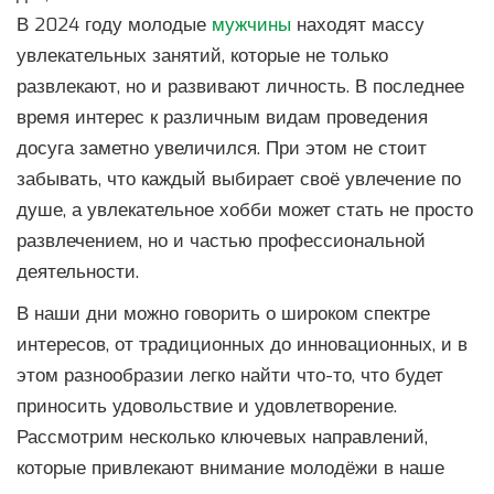
В 2024 году молодые
мужчины
находят массу
увлекательных занятий, которые не только
развлекают, но и развивают личность. В последнее
время интерес к различным видам проведения
досуга заметно увеличился. При этом не стоит
забывать, что каждый выбирает своё увлечение по
душе, а увлекательное хобби может стать не просто
развлечением, но и частью профессиональной
деятельности.
В наши дни можно говорить о широком спектре
интересов, от традиционных до инновационных, и в
этом разнообразии легко найти что-то, что будет
приносить удовольствие и удовлетворение.
Рассмотрим несколько ключевых направлений,
которые привлекают внимание молодёжи в наше