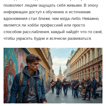
позволяют людям ощущать себя живыми. В эпоху
информации доступ к обучению и источникам
вдохновения стал ближе, чем когда-либо. Неважно,
является ли хобби профессией или просто
способом расслабления, каждый найдёт что-то своё,
чтобы украсить будни и всячески развиваться.