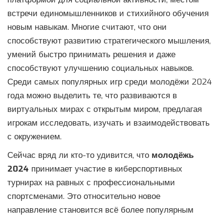
встречи единомышленников и стихийного обучения
новым навыкам. Многие считают, что они
способствуют развитию стратегического мышления,
умений быстро принимать решения и даже
способствуют улучшению социальных навыков.
Среди самых популярных игр среди молодёжи 2024
года можно выделить те, что развиваются в
виртуальных мирах с открытым миром, предлагая
игрокам исследовать, изучать и взаимодействовать
с окружением.
Сейчас вряд ли кто-то удивится, что
молодёжь
2024
принимает участие в киберспортивных
турнирах на равных с профессиональными
спортсменами. Это относительно новое
направление становится всё более популярным