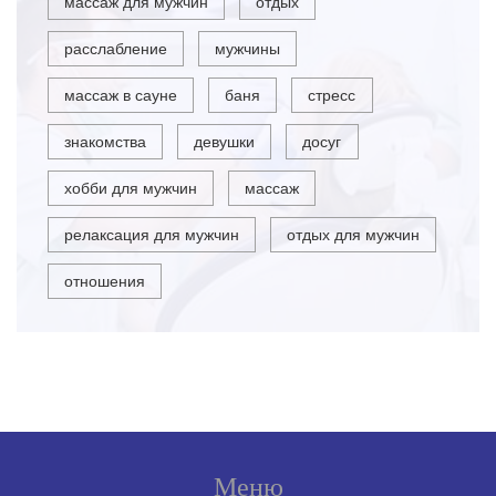
массаж для мужчин
отдых
расслабление
мужчины
массаж в сауне
баня
стресс
знакомства
девушки
досуг
хобби для мужчин
массаж
релаксация для мужчин
отдых для мужчин
отношения
Меню