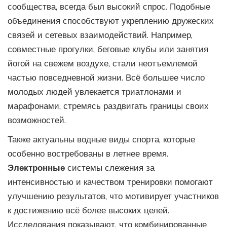
сообщества, всегда был высокий спрос. Подобные
объединения способствуют укреплению дружеских
связей и сетевых взаимодействий. Например,
совместные прогулки, беговые клубы или занятия
йогой на свежем воздухе, стали неотъемлемой
частью повседневной жизни. Всё большее число
молодых людей увлекается триатлонами и
марафонами, стремясь раздвигать границы своих
возможностей.
Также актуальны водные виды спорта, которые
особенно востребованы в летнее время.
Электронные
системы слежения за
интенсивностью и качеством тренировки помогают
улучшению результатов, что мотивирует участников
к достижению всё более высоких целей.
Исследования показывают, что комбинированные