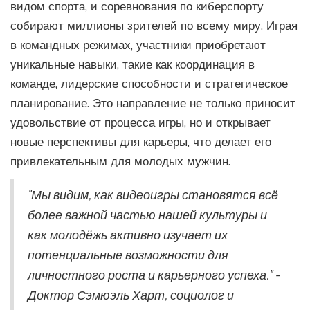
видом спорта, и соревнования по киберспорту
собирают миллионы зрителей по всему миру. Играя
в командных режимах, участники приобретают
уникальные навыки, такие как координация в
команде, лидерские способности и стратегическое
планирование. Это направление не только приносит
удовольствие от процесса игры, но и открывает
новые перспективы для карьеры, что делает его
привлекательным для молодых мужчин.
"Мы видим, как видеоигры становятся всё
более важной частью нашей культуры и
как молодёжь активно изучает их
потенциальные возможности для
личностного роста и карьерного успеха." -
Доктор Сэмюэль Харт, социолог и