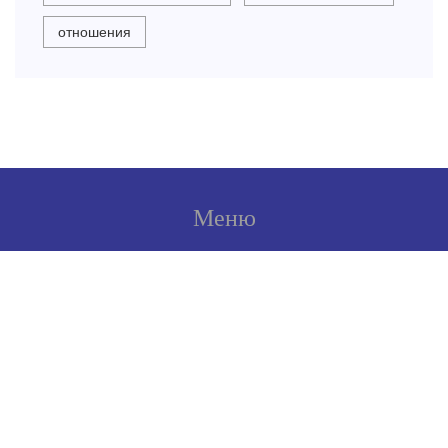
отношения
Меню
О нас
Условия использования
Политика конфиденциальности
ФЗ-152
Связаться с нами