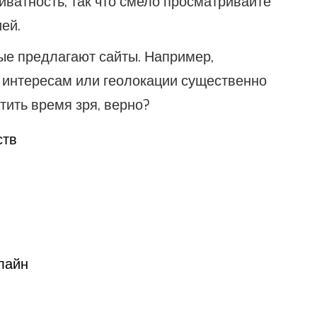
иватность, так что смело просматривайте
ей.
ые предлагают сайты. Например,
 интересам или геолокации существенно
атить время зря, верно?
ств
лайн