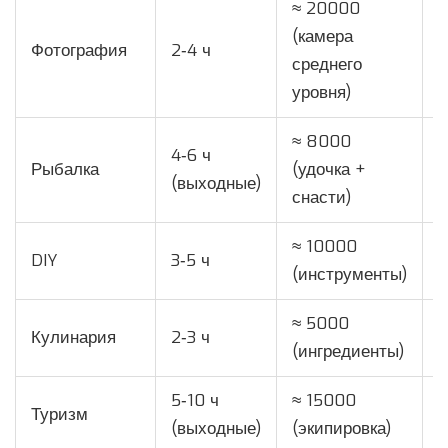
≈ 20000
(камера
Фотография
2‑4 ч
С
среднего
уровня)
≈ 8000
4‑6 ч
Рыбалка
(удочка +
Н
(выходные)
снасти)
≈ 10000
DIY
3‑5 ч
С
(инструменты)
≈ 5000
Кулинария
2‑3 ч
Н
(ингредиенты)
5‑10 ч
≈ 15000
Туризм
С
(выходные)
(экипировка)