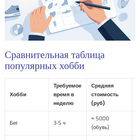
Сравнительная таблица
популярных хобби
Требуемое
Средняя
Ф
Хобби
время в
стоимость
н
неделю
(руб)
≈ 5000
Бег
3‑5 ч
В
(обувь)