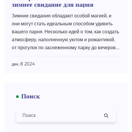
зимнее свидание для парня
Зимние свидания обладают особой магией, и
они могут стать идеальным способом удивить
вашего парня. Несколько идей о том, как создать
атмосферу, наполненную уютом и романтикой,
от прогулок по заснеженному парку до вечеров у
камина. Зимние прогулки или катание на коньках
в парке дадут возможность провести время на
дек, 8 2024
улице, а вечерние посиделки дома с горячим
шоколадом создадут атмосферу тепла.
Выбирайте активный отдых или уютные
Поиск
мероприятия в зависимости от предпочтений
вашего партнера.