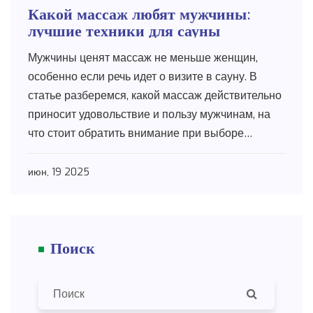
Какой массаж любят мужчины:
лучшие техники для сауны
Мужчины ценят массаж не меньше женщин,
особенно если речь идет о визите в сауну. В
статье разберемся, какой массаж действительно
приносит удовольствие и пользу мужчинам, на
что стоит обратить внимание при выборе
процедуры и как усилить эффект расслабления.
Поделюсь рабочими советами и реальными
июн, 19 2025
примерами, чтобы вы понимали, какая техника
подойдет именно вашему мужу, брату или другу.
Также расскажу, почему обычный классический
Поиск
массаж в сауне многим уже кажется скучным и
что сегодня предпочитают мужчины.