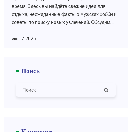
время. Здесь вы найдёте свежие идеи для
отдыха, неожиданные факты о мужских хобби и
советы по поиску новых увлечений. Обсудим
спорт, творчество, общение и цифровые
активности. Читатели смогут выбрать то, что
июн, 7 2025
подходит именно им. Проверенные лайфхаки
для насыщенного и полезного досуга.
Поиск
Категории