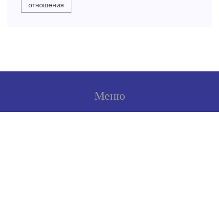
отношения
Меню
О нас
Условия использования
Политика конфиденциальности
ФЗ-152
Связаться с нами
© 2026. Все права защищены.