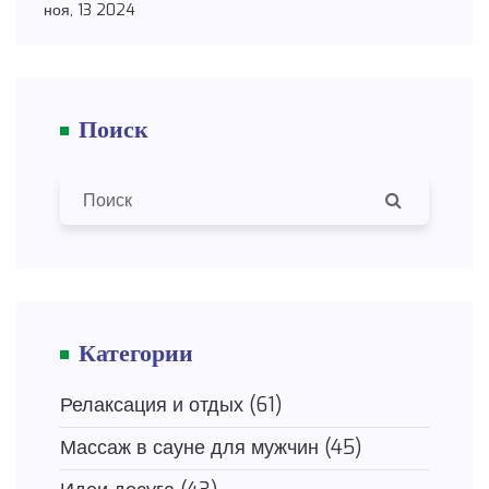
общении и избежать неловких моментов. В
ноя, 13 2024
статье рассматриваются культурные корни и
использование этих чисел в повседневной
жизни. Читатели узнают интересные факты и
Поиск
советы по использованию символики в общении.
Категории
Релаксация и отдых
(61)
Массаж в сауне для мужчин
(45)