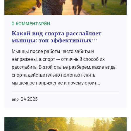
0 КОММЕНТАРИИ
Какой вид спорта расслабляет
мышцы: топ эффективных
вариантов для мужского отдыха
Мышцы после работы часто забиты и
напряжены, а спорт — отличный способ их
расслабить. В этой статье разберём, какие виды
спорта действительно помогают снять
мышечное напряжение и почему стоит
попробовать разные варианты. Узнаете, как
правильно подобрать нагрузку, чтобы не
апр, 24 2025
уставать ещё больше, и какие секреты
используют опытные спортсмены для
восстановления. Каждая рекомендация — с
практической пользой для мужчин, которым