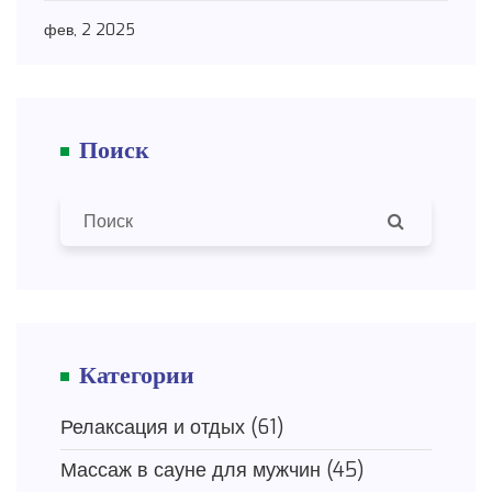
узнать о пользе регулярных растяжек и практики
фев, 2 2025
глубокого дыхания. Читатели найдут советы, как
выбрать правильные техники для себя и как
эффективно их применять. Перед вами полное
Поиск
руководство для достижения гармонии тела и
духа.
Категории
Релаксация и отдых
(61)
Массаж в сауне для мужчин
(45)