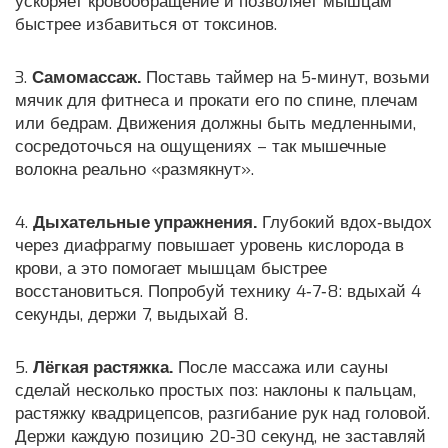
ускоряет кровообращение и позволяет мышцам
быстрее избавиться от токсинов.
3.
Самомассаж.
Поставь таймер на 5‑минут, возьми
мячик для фитнеса и прокати его по спине, плечам
или бедрам. Движения должны быть медленными,
сосредоточься на ощущениях – так мышечные
волокна реально «размякнут».
4.
Дыхательные упражнения.
Глубокий вдох‑выдох
через диафрагму повышает уровень кислорода в
крови, а это помогает мышцам быстрее
восстановиться. Попробуй технику 4‑7‑8: вдыхай 4
секунды, держи 7, выдыхай 8.
5.
Лёгкая растяжка.
После массажа или сауны
сделай несколько простых поз: наклоны к пальцам,
растяжку квадрицепсов, разгибание рук над головой.
Держи каждую позицию 20‑30 секунд, не заставляй