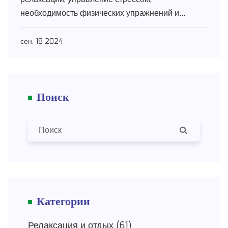
необходимость физических упражнений и
базовые принципы здорового образа жизни.
Включены полезные и интересные факты,
сен, 18 2024
которые помогут в повседневной жизни.
Поиск
Категории
Релаксация и отдых
(61)