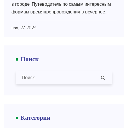
в городе. Путеводитель по самым интересным
формам времяпрепровождения в вечернее
время поможет создать незабываемый вечер.
Найдете советы для всех типов пар и увлечений,
ноя, 27 2024
от тихих до активных. Независимо от вашего
выбора, статья поможет провести вечер так,
чтобы запомнился надолго.
Поиск
Категории