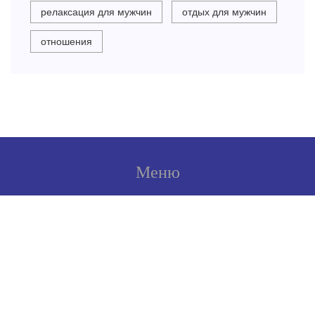
релаксация для мужчин
отдых для мужчин
отношения
Меню
О нас
Условия использования
Политика конфиденциальности
ФЗ-152
Связаться с нами