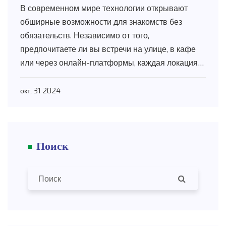
В современном мире технологии открывают
обширные возможности для знакомств без
обязательств. Независимо от того,
предпочитаете ли вы встречи на улице, в кафе
или через онлайн-платформы, каждая локация
имеет свои уникальные преимущества. В статье
исследуются различные способы знакомства с
окт, 31 2024
девушками, указываются их особенности, а
также предлагаются советы для успешного
общения. Узнайте, где легче всего найти
Поиск
единомышленниц и завести лёгкие отношения.