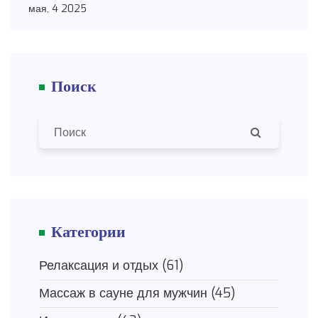
творческим человеком. Узнаете, что необычное
мая, 4 2025
хобби может изменить вашу жизнь и
способствовать развитию новых навыков. Дам
советы, как подобрать хобби под свой характер,
Поиск
чтобы это стало удовольствием, а не
обязанностью.
Категории
Релаксация и отдых
(61)
Массаж в сауне для мужчин
(45)