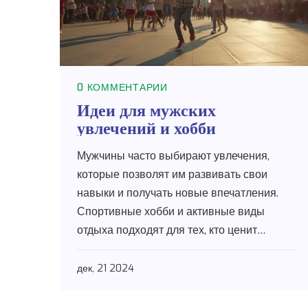
0 КОММЕНТАРИИ
Идеи для мужских
увлечений и хобби
Мужчины часто выбирают увлечения,
которые позволят им развивать свои
навыки и получать новые впечатления.
Спортивные хобби и активные виды
отдыха подходят для тех, кто ценит
физическую активность. Технические
интересы удовлетворят любознательных и
дек, 21 2024
творческих. Отдельное место занимают
хобби, связанные с природой или