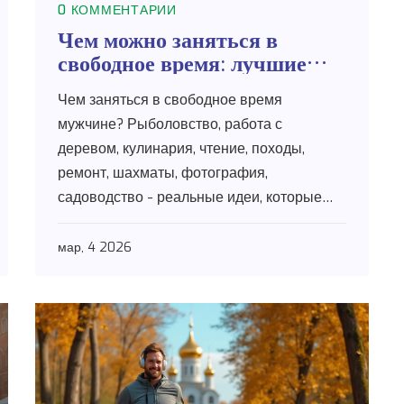
0 КОММЕНТАРИИ
Чем можно заняться в
свободное время: лучшие
хобби для мужчин
Чем заняться в свободное время
мужчине? Рыболовство, работа с
деревом, кулинария, чтение, походы,
ремонт, шахматы, фотография,
садоводство - реальные идеи, которые
возвращают смысл и энергию. Не просто
времяkill, а настоящие увлечения.
мар, 4 2026