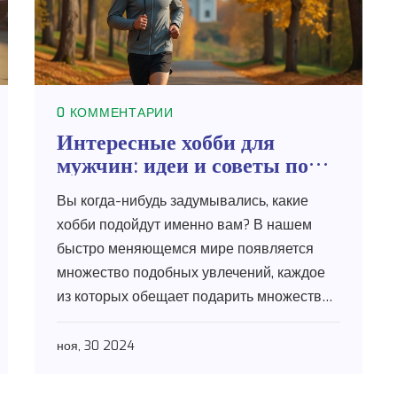
0 КОММЕНТАРИИ
Интересные хобби для
мужчин: идеи и советы по
выбору
Вы когда-нибудь задумывались, какие
хобби подойдут именно вам? В нашем
быстро меняющемся мире появляется
множество подобных увлечений, каждое
из которых обещает подарить множество
новых впечатлений и навыков. В статье
предлагаем полное погружение в мир
ноя, 30 2024
мужских хобби, от физической активности
на свежем воздухе до интеллектуальных