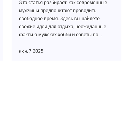
Эта статья разбирает, как современные
мужчины предпочитают проводить
свободное время. Здесь вы найдёте
свежие идеи для отдыха, неожиданные
факты о мужских хобби и советы по
поиску новых увлечений. Обсудим спорт,
творчество, общение и цифровые
июн, 7 2025
активности. Читатели смогут выбрать то,
что подходит именно им. Проверенные
лайфхаки для насыщенного и полезного
досуга.
© 20