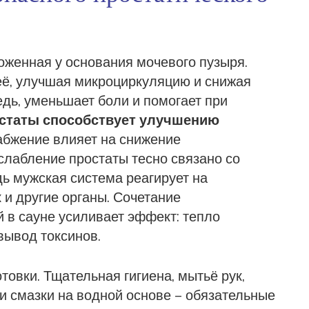
оженная у основания мочевого пузыря.
её, улучшая микроциркуляцию и снижая
редь, уменьшает боли и помогает при
статы способствует улучшению
абжение влияет на снижение
сслабление простаты тесно связано со
дь мужская система реагирует на
 и другие органы. Сочетание
 в сауне усиливает эффект: тепло
вывод токсинов.
отовки. Тщательная
гигиена
,
мытьё рук,
и смазки на водной основе
– обязательные