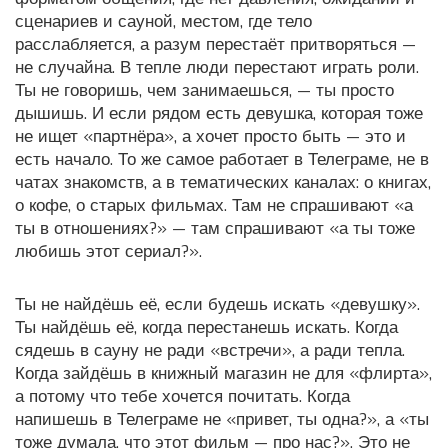
сценариев
и
сауной
,
местом, где тело
расслабляется, а разум перестаёт притворяться
—
не случайна. В тепле люди перестают играть роли.
Ты не говоришь, чем занимаешься, — ты просто
дышишь. И если рядом есть девушка, которая тоже
не ищет «партнёра», а хочет просто быть — это и
есть начало. То же самое работает в
Телеграме
,
не в
чатах знакомств, а в тематических каналах: о книгах,
о кофе, о старых фильмах
. Там не спрашивают «а
ты в отношениях?» — там спрашивают «а ты тоже
любишь этот сериал?».
Ты не найдёшь её, если будешь искать «девушку».
Ты найдёшь её, когда перестанешь искать. Когда
сядешь в сауну не ради «встречи», а ради тепла.
Когда зайдёшь в книжный магазин не для «флирта»,
а потому что тебе хочется почитать. Когда
напишешь в Телеграме не «привет, ты одна?», а «ты
тоже думала, что этот фильм — про нас?». Это не