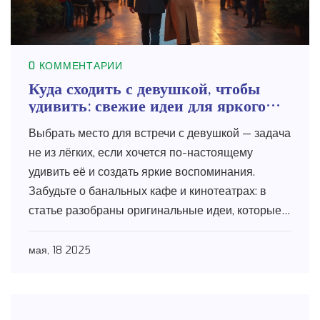
0 КОММЕНТАРИИ
Куда сходить с девушкой, чтобы
удивить: свежие идеи для яркого
вечера
Выбрать место для встречи с девушкой — задача
не из лёгких, если хочется по-настоящему
удивить её и создать яркие воспоминания.
Забудьте о банальных кафе и кинотеатрах: в
статье разобраны оригинальные идеи, которые
помогут выйти за рамки привычных сценариев.
Читателя ждут конкретные советы, куда
мая, 18 2025
отправиться, чтобы впечатлить девушку и
сделать вечер особенным. В каждом примере —
преимущества выбора, нюансы организации и