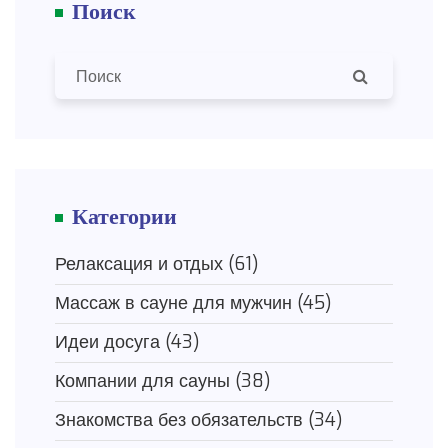
Поиск
неожиданные моменты, которые помогут
произвести вау-эффект. Добавлены советы, как
сделать свидание не только интересным, но и
комфортным для обеих сторон.
Категории
Релаксация и отдых
(61)
Массаж в сауне для мужчин
(45)
Идеи досуга
(43)
Компании для сауны
(38)
Знакомства без обязательств
(34)