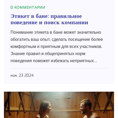
0 КОММЕНТАРИИ
Этикет в бане: правильное
поведение и поиск компании
Понимание этикета в бане может значительно
обогатить ваш опыт, сделать посещение более
комфортным и приятным для всех участников.
Знание правил и общепринятых норм
поведения поможет избежать неприятных
ситуаций. В статье обсуждаются основные
моменты, которые следует учесть при
ноя, 23 2024
посещении бани или сауны. Вы узнаете о
правилах общения и выборе компании в баню.