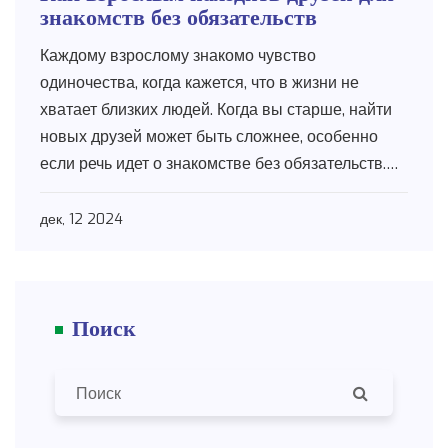
знакомств без обязательств
Каждому взрослому знакомо чувство
одиночества, когда кажется, что в жизни не
хватает близких людей. Когда вы старше, найти
новых друзей может быть сложнее, особенно
если речь идет о знакомстве без обязательств.
Однако есть множество способов расширить
круг общения, от участия в группах по интересам
дек, 12 2024
до использования социальных сетей и
специализированных приложений. Важно просто
быть открытым к новому опыту и возможностям
Поиск
познакомиться с интересными людьми.