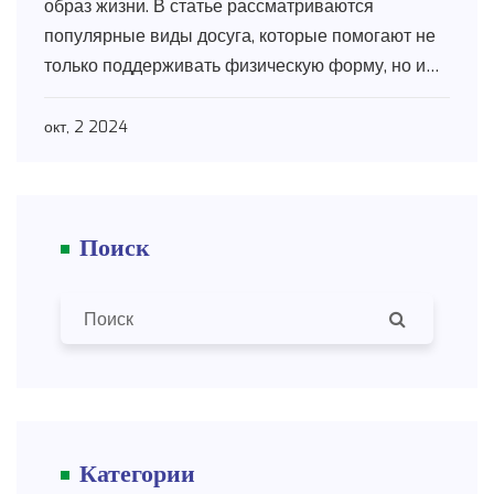
образ жизни. В статье рассматриваются
популярные виды досуга, которые помогают не
только поддерживать физическую форму, но и
находить новые интересы. Описаны различные
виды хобби, от спортивных занятий до
окт, 2 2024
творческих проектов, которые могут быть
интересны мужчинам зрелого возраста. Эти
советы помогут разнообразить свободное время
Поиск
и улучшить качество жизни.
Категории