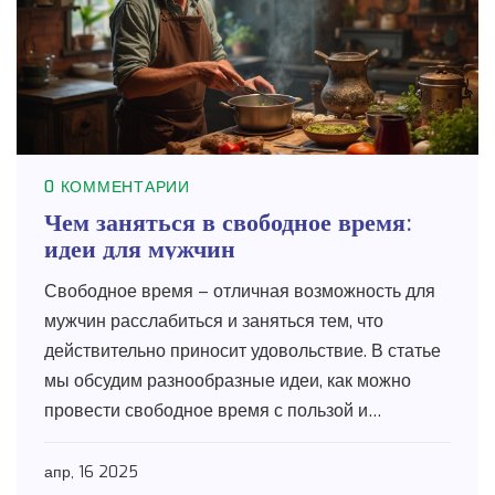
0 КОММЕНТАРИИ
Чем заняться в свободное время:
идеи для мужчин
Свободное время – отличная возможность для
мужчин расслабиться и заняться тем, что
действительно приносит удовольствие. В статье
мы обсудим разнообразные идеи, как можно
провести свободное время с пользой и
удовольствием. Будь то активный отдых или
спокойное хобби, каждый найдёт здесь что-то
апр, 16 2025