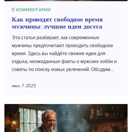
0 КОММЕНТАРИИ
Как проводят свободное время
мужчины: лучшие идеи досуга
Эта статья разбирает, как современные
мужчины предпочитают проводить свободное
время. Здесь вы найдёте свежие идеи для
отдыха, неожиданные факты о мужских хобби и
советы по поиску новых увлечений. Обсудим
спорт, творчество, общение и цифровые
активности. Читатели смогут выбрать то, что
июн, 7 2025
подходит именно им. Проверенные лайфхаки
для насыщенного и полезного досуга.