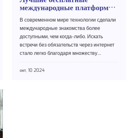
международные платформы
знакомств
В современном мире технологии сделали
международные знакомства более
доступными, чем когда-либо. Искать
встречи без обязательств через интернет
стало легко благодаря множеству
платформ, предлагающих удобные и
безопасные способы общения. Интересно
окт, 10 2024
узнать, какие именно сайты наиболее
популярны среди пользователей и каковы
их особенности. Советы о том, как
эффективно использовать эти сервисы и
избежать подводных камней, будут
полезны как новичкам, так и опытным
пользователям.