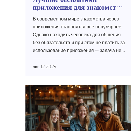
приложения для знакомств
без обязательств
В современном мире знакомства через
приложения становятся все популярнее.
Однако находить человека для общения
без обязательств и при этом не платить за
использование приложения — задача не
из простых. В статье рассматриваются
самые популярные бесплатные
окт, 12 2024
приложения для знакомств, их
особенности и скрытые ловушки, которые
стоит учитывать пользователям. Осветим
нюансы каждого приложения и дадим
несколько советов, как максимально
эффективно ими пользоваться.