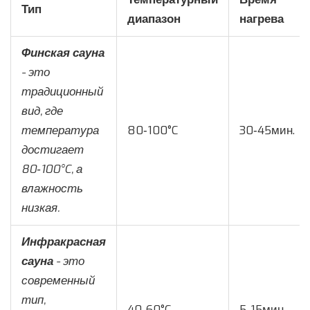
Тип
диапазон
нагрева
Финская сауна
- это
традиционный
вид, где
температура
80‑100°C
30‑45мин.
достигает
80‑100°C, а
влажность
низкая
.
Инфракрасная
сауна
- это
современный
тип,
40‑60°C
5‑15мин.