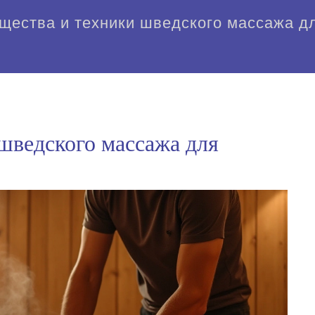
щества и техники шведского массажа дл
шведского массажа для