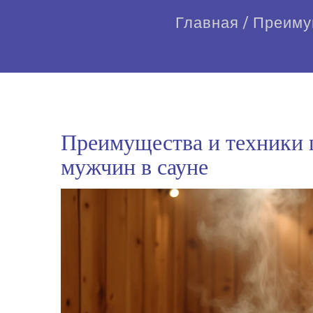
Главная
/
Преиму
Преимущества и техники 
мужчин в сауне