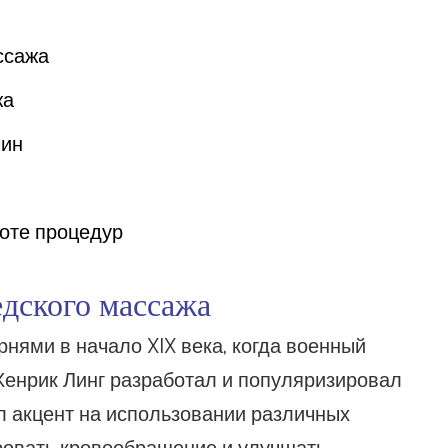
ссажа
жа
чин
тоте процедур
дского массажа
нями в начало XIX века, когда военный
 Хенрик Линг разработал и популяризировал
ал акцент на использовании различных