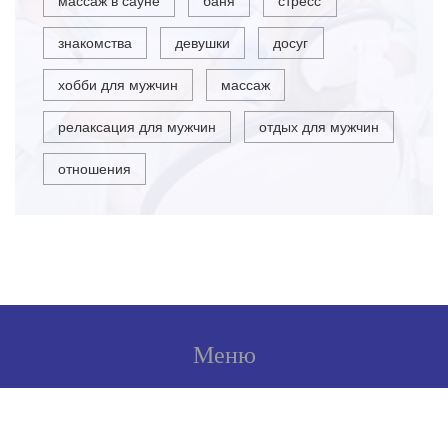
массаж в сауне
баня
стресс
знакомства
девушки
досуг
хобби для мужчин
массаж
релаксация для мужчин
отдых для мужчин
отношения
Меню
О нас
Условия использования