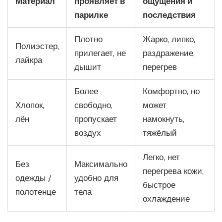
Материал
проявляет в
ощущения и
парилке
последствия
Плотно
Жарко, липко,
Полиэстер,
прилегает, не
раздражение,
лайкра
дышит
перегрев
Более
Комфортно, но
Хлопок,
свободно,
может
лён
пропускает
намокнуть,
воздух
тяжёлый
Легко, нет
Без
Максимально
перегрева кожи,
одежды /
удобно для
быстрое
полотенце
тела
охлаждение