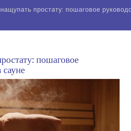
 нащупать простату: пошаговое руковод
ростату: пошаговое
 сауне