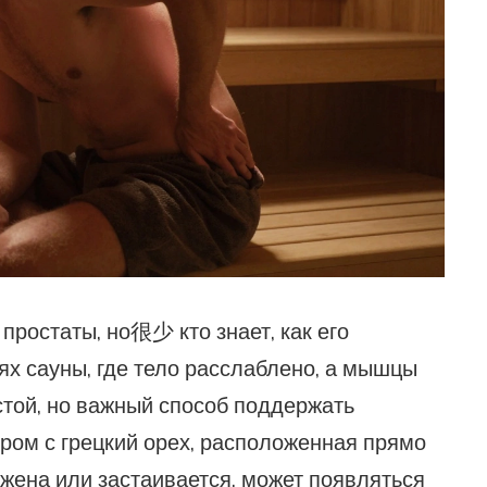
ростаты, но很少 кто знает, как его
ях сауны, где тело расслаблено, а мышцы
остой, но важный способ поддержать
ером с грецкий орех, расположенная прямо
жена или застаивается, может появляться