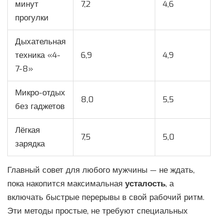
минут
7,2
4,6
прогулки
Дыхательная
техника «4-
6,9
4,9
7-8»
Микро-отдых
8,0
5,5
без гаджетов
Лёгкая
7,5
5,0
зарядка
Главный совет для любого мужчины — не ждать,
пока накопится максимальная
усталость
, а
включать быстрые перерывы в свой рабочий ритм.
Эти методы простые, не требуют специальных