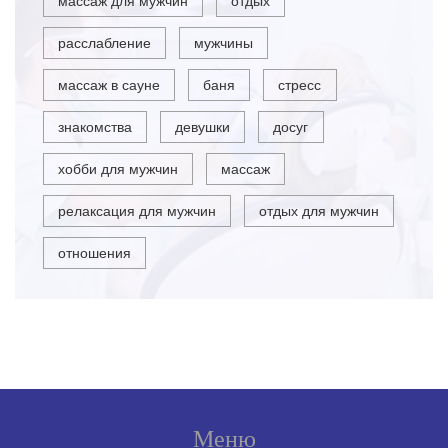
массаж для мужчин
отдых
расслабление
мужчины
массаж в сауне
баня
стресс
знакомства
девушки
досуг
хобби для мужчин
массаж
релаксация для мужчин
отдых для мужчин
отношения
Меню