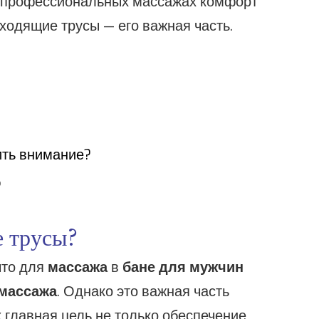
а профессиональных массажах комфорт
дходящие трусы — его важная часть.
ить внимание?
?
 трусы?
что для
массажа
в
бане для мужчин
 массажа
. Однако это важная часть
х главная цель не только обеспечение